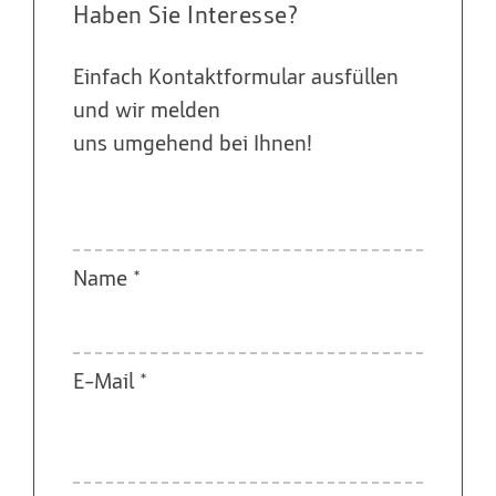
auch die praktische Herausforderung, dringend
Haben Sie Interesse?
benötigten Wohnraum schnell und effizient zu
schaffen.
Einfach Kontaktformular ausfüllen
und wir melden
Mehr Lesen
uns umgehend bei Ihnen!
Bitte lasse dieses Feld leer.
Name *
E-Mail *
Bitte lasse dieses Feld leer.