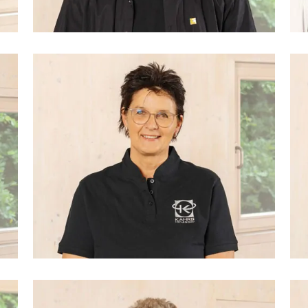
n
Projektierung, Bauleitung,
ng
Unternehmensleitung
Anja Tiller
Technische Zeichnerin, Bauanträge