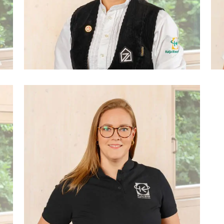
Katja Wiesenmüller
Zimmerin, Zimmerermeisterin,
Arbeitsvorbereitung Zimmerei
Christina Heimert
Sekreteriat, Buchhaltung