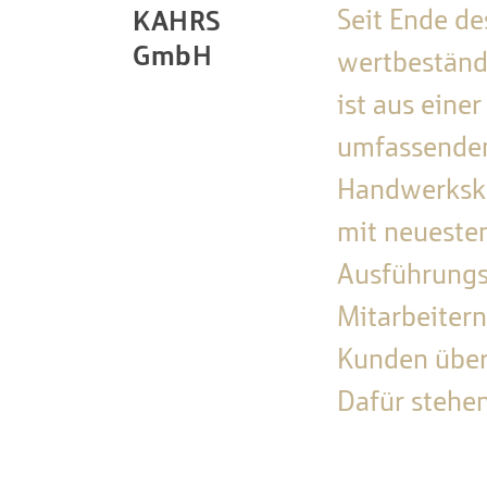
Seit Ende d
KAHRS
GmbH
wertbeständ
ist aus eine
umfassenden
Handwerksku
mit neueste
Ausführungs
Mitarbeitern
Kunden übert
Dafür stehe