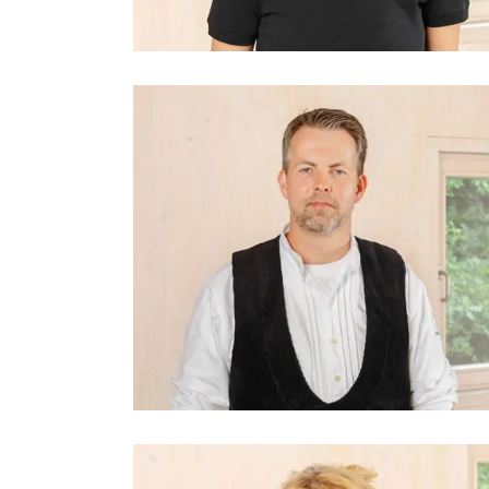
Bauingenieurin, zertifizierte Energieberateri
Planung, Projektierung, Unternehmensleitu
Harm Claus
Zimmermeister, Projektierung, Bauleitung