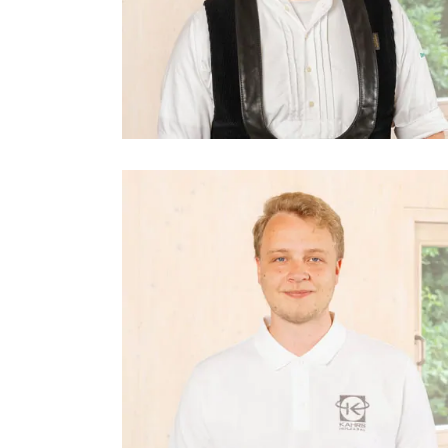
Dennis Bischoff
Zimmermann, Zimmerermeister,
Arbeitsvorbereitung Zimmerei
Niklas Luttmann
Buchhaltung, Finanzen