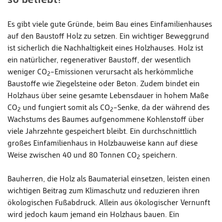
so beliebt?
Es gibt viele gute Gründe, beim Bau eines Einfamilienhauses
auf den Baustoff Holz zu setzen. Ein wichtiger Beweggrund
ist sicherlich die Nachhaltigkeit eines Holzhauses. Holz ist
ein natürlicher, regenerativer Baustoff, der wesentlich
weniger CO
-Emissionen verursacht als herkömmliche
2
Baustoffe wie Ziegelsteine oder Beton. Zudem bindet ein
Holzhaus über seine gesamte Lebensdauer in hohem Maße
CO
und fungiert somit als CO
-Senke, da der während des
2
2
Wachstums des Baumes aufgenommene Kohlenstoff über
viele Jahrzehnte gespeichert bleibt. Ein durchschnittlich
großes Einfamilienhaus in Holzbauweise kann auf diese
Weise zwischen 40 und 80 Tonnen CO
speichern.
2
Bauherren, die Holz als Baumaterial einsetzen, leisten einen
wichtigen Beitrag zum Klimaschutz und reduzieren ihren
ökologischen Fußabdruck. Allein aus ökologischer Vernunft
wird jedoch kaum jemand ein Holzhaus bauen. Ein