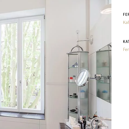
FE
Ka
KA
Fe