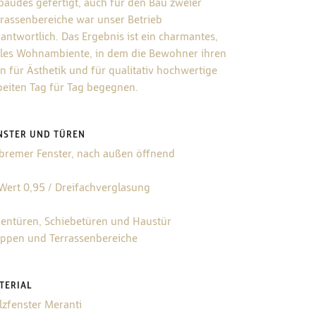
bäudes gefertigt, auch für den Bau zweier
rrassenbereiche war unser Betrieb
antwortlich. Das Ergebnis ist ein charmantes,
lles Wohnambiente, in dem die Bewohner ihren
n für Ästhetik und für qualitativ hochwertige
beiten Tag für Tag begegnen.
NSTER UND TÜREN
tbremer Fenster, nach außen öffnend
Wert 0,95 / Dreifachverglasung
nentüren, Schiebetüren und Haustür
eppen und Terrassenbereiche
TERIAL
lzfenster Meranti