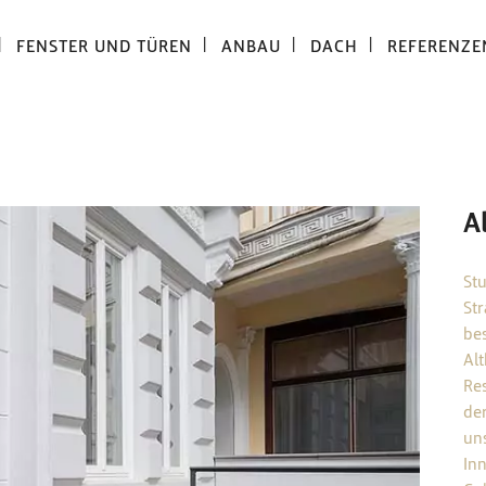
FENSTER UND TÜREN
ANBAU
DACH
REFERENZE
A
St
St
be
Al
Re
de
uns
In