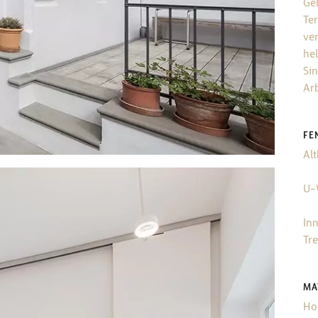
Ge
Te
ver
he
Sin
Ar
FE
Al
U-
In
Tr
MA
Ho